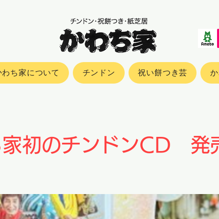
かわち家について
チンドン
祝い餅つき芸
か
ち家初のチンドンCD 発
！