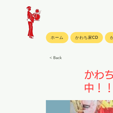
ホーム
かわち家CD
< Back
かわ
中！