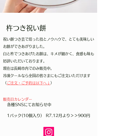
​杵つき祝い餅​
祝い餅つき芸で培った技とノウハウで、とても美味しい
お餅ができあがりました。
臼と杵でつきあげたお餅は、キメが細かく、食感も味も
好評いただいております。
現在は長崎市内でのみ販売中。
冷凍クールなら全国の皆さまにもご注文いただけます
（
ご注文・ご予約は以下へ↓
）
販売日カレンダー
​ 各種SNSにてお知らせ中
1パック(10個入り) R7.12月より＞＞900円
​