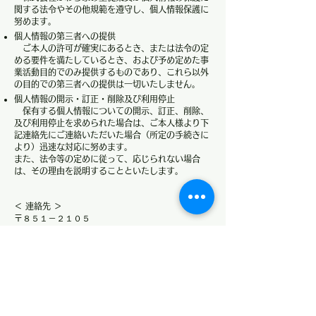
関する法令やその他規範を遵守し、個人情報保護に
努めます。
個人情報の第三者への提供
ご本人の許可が確実にあるとき、または法令の定
める要件を満たしているとき、および予め定めた事
業活動目的でのみ提供するものであり、これら以外
の目的での第三者への提供は一切いたしません。
個人情報の開示・訂正・削除及び利用停止
保有する個人情報についての開示、訂正、削除、
及び利用停止を求められた場合は、ご本人様より下
記連絡先にご連絡いただいた場合（所定の手続きに
より）迅速な対応に努めます。
また、法令等の定めに従って、応じられない場合
は、その理由を説明することといたします。
＜ 連絡先 ＞
〒８５１－２１０５
長崎県西彼杵郡時津町浦郷308-10
株式会社 かわち家（チンドン・祝い餅つき・紙
芝居）
０９５－８８２－６３００
〒851-2105 長崎県西彼杵郡時津町浦郷308-10